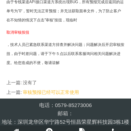
由于专线渠道API接口渠道方系统出现BUG，所有预报完成后返回的运
单号为”0“，暂时无法正常预报；并无法获取面单文件，为了防止客户
在不知情的情况下点击”审核“按扭，现临时
取消审核按扭
，技术人员已紧急联系渠道方排查并解决问题；问题解决后开启审核按
扭，由于时差问题，请于下午５点以后联系客服询问相关问题解决进
度。给您造成的不便，敬请谅解
上一篇: 没有了
上一篇:
审核预报已经可以正常使用
电话：0579-85273006
邮箱：
地址：深圳龙华区华宁路52号恒昌荣星辉科技园3栋1楼